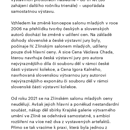
zahájení dalšího ročníku trienále) – uspořádala
samostatnou výstavu.
Vzhledem ke změně koncepce salonu mladých v roce
2006 na přehlídku tvorby českých a slovenských
autorů dochází ke změně v udílení cen. Na základě
dohody slovenské a české výstavní jury byly,
počínaje IV. Zlínským salonem mladých, udíleny
pouze dvě hlavní ceny. A sice Cena Václava Chada,
kterou navrhuje česká výstavní jury pro autora
nejvýraznějšího díla či souboru děl v rámci české
části výstavní kolekce, a Cena Igora Kalného,
navrhovaná slovenskou výtvarnou jury autorovi
nejvýraznějšího exponátu či souboru děl v rámci
slovenské části výstavní kolekce.
Od roku 2021 se na Zlínském salonu mladých ceny
neudělují. Avšak jejich hlavní a poněkud nestandardní
součást, nákup děl sbírky Krajské galerie výtvarného
umění ve Zlíně se odehrává samostatně, s ambicí
rozšíření na více než dva z vystavených artefaktů.
Přímo se tak vracíme k praxi, která byla jednou z