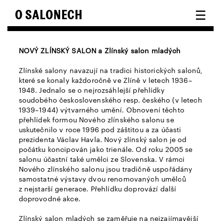
☰
O SALONECH
NOVÝ ZLÍNSKÝ SALON a Zlínský salon mladých
Zlínské salony navazují na tradici historických salonů,
které se konaly každoročně ve Zlíně v letech 1936–
1948. Jednalo se o nejrozsáhlejší přehlídky
soudobého československého resp. českého (v letech
1939–1944) výtvarného umění. Obnovení těchto
přehlídek formou Nového zlínského salonu se
uskutečnilo v roce 1996 pod záštitou a za účasti
prezidenta Václav Havla. Nový zlínský salon je od
počátku koncipován jako trienále. Od roku 2005 se
salonu účastní také umělci ze Slovenska. V rámci
Nového zlínského salonu jsou tradičně uspořádány
samostatné výstavy dvou renomovaných umělců
z nejstarší generace. Přehlídku doprovází další
doprovodné akce.
Zlínský salon mladých se zaměřuje na nejzajímavější