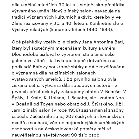
díla umělců mladších 30 let a – stejně jako přehlídka
výtvarného umění Nový zlínský salon- navazuje na
tradici významných kulturních aktivit, které byly ve
Zlíně realizovány v 30. a 40. letech. Konkrétně šlo o
Výstavy mladých (konané v letech 1940–1943).
Obě přehlídky vzešly z iniciativy Jana Antonína Bati,
který byl skutečným mecenášem kultury a umění.
Dlouhodobě usiloval o vytvoření stálé umělecké
galerie ve Zlíně – ta byla postupně dotvářena na
podkladě Baťovy soukromé sbírky a dále rozšiřována
o významná díla na zlínských salonech
vystavovaných umělců. Již z prvního salonu byla
získána četná výtvarná díla soudobých autorů – z
prvních přehlídek byly zakoupeny plátna V. Beneše, V.
Špály, J. Krále, K. Holana, J. Baucha, ale i známá Noc
v Oceánii od Toyen nebo obraz od J. Štýrského. Již I.
Jarní zlínský salon (v roce 1936) zaznamenal značný
úspěch. Zúčastnilo se jej 207 českých a slovenských
malířů a sochařů, včetně nejpřednějších uměleckých
osobností a na československé poměry měl až
neuvěřitelnou návštěvnost: 90 tisíc osob.