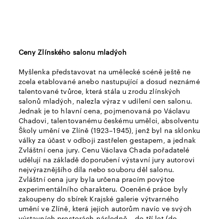
Ceny Zlínského salonu mladých
Myšlenka představovat na umělecké scéně ještě ne
zcela etablované anebo nastupující a dosud neznámé
talentované tvůrce, která stála u zrodu zlínských
salonů mladých, nalezla výraz v udílení cen salonu.
Jednak je to hlavní cena, pojmenovaná po Václavu
Chadovi, talentovanému českému umělci, absolventu
Školy umění ve Zlíně (1923–1945), jenž byl na sklonku
války za účast v odboji zastřelen gestapem, a jednak
Zvláštní cena jury. Cenu Václava Chada pořadatelé
udělují na základě doporučení výstavní jury autorovi
nejvýraznějšího díla nebo souboru děl salonu.
Zvláštní cena jury byla určena pracím povýtce
experimentálního charakteru. Oceněné práce byly
zakoupeny do sbírek Krajské galerie výtvarného
umění ve Zlíně, která jejich autorům navíc ve svých
výstavních prostorách následně – do tří let (do