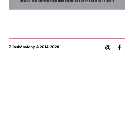
@
Zlínské salony
© 2014-2026
Facebook