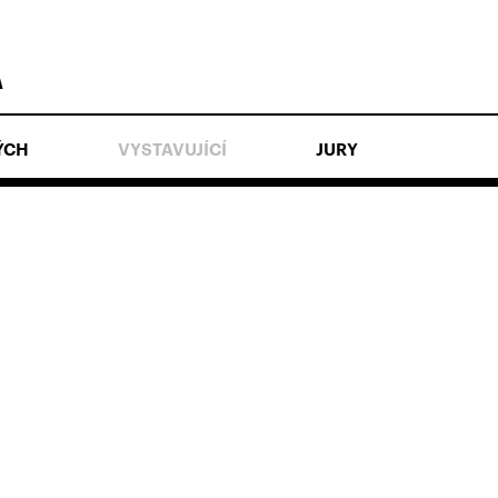
Á
ÝCH
VYSTAVUJÍCÍ
JURY